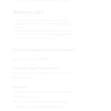
→ 20:00 – 21:00 Uhr HipHop Teens ab 14 Jahre
Mittwoch, 29.7.
→ 18:00 – 19:00 Uhr HipHop Teens ab 14 Jahre
→ 18:00 – 19:00 Uhr Tribal Fusion (Oriental Dance) -
All Levels
→ 19:00 – 20:00 Uhr Step Aerobic Stufe / Workout II
→ 20:00 – 21:00 Uhr Contemporary Fortgeschrittene
→ 19:00 – 20:30 Uhr Yoga Stufe II
Ohne Anmeldung kostenlos teilnehmen!​
Das brauchst du für die Teilnahme:
Sportkurse / Yoga / Pilates / Stretch
Ein großes Handtuch / saubere Turnschuhe (keine
Straßenschuhe)
Flamenco
Für Flamenco brauchst du einen weiten, langen Rock
und Flamencoschuhe.
Wenn du beides nicht hast, können wir im Studio
nachsehen, ob wir evtl. deine Größe vor Ort zum