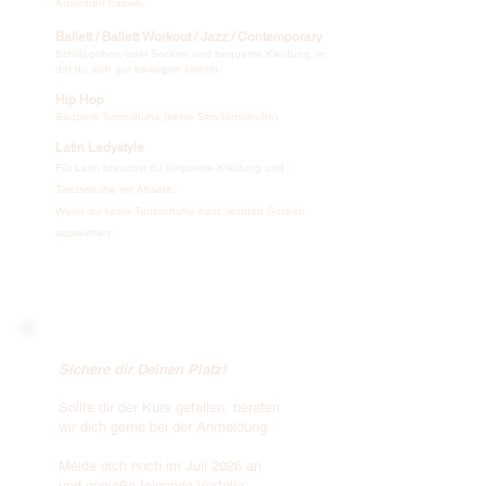
Ausleihen haben.
Ballett / Ballett Workout / Jazz / Contemporary
Schläppchen oder Socken und bequeme Kleidung, in
der du dich gut bewegen kannst.
Hip Hop
Saubere Turnschuhe (keine Straßenschuhe)
Latin Ladystyle
Für Latin brauchst du bequeme Kleidung und
Tanzschuhe mit Absatz.
Wenn du keine Tanzschuhe hast, würden Socken
ausreichen.
Sichere dir Deinen Platz!
Sollte dir der Kurs gefallen, beraten
wir dich gerne bei der Anmeldung.
Melde dich noch im Juli 2026 an
und genieße folgende Vorteile: